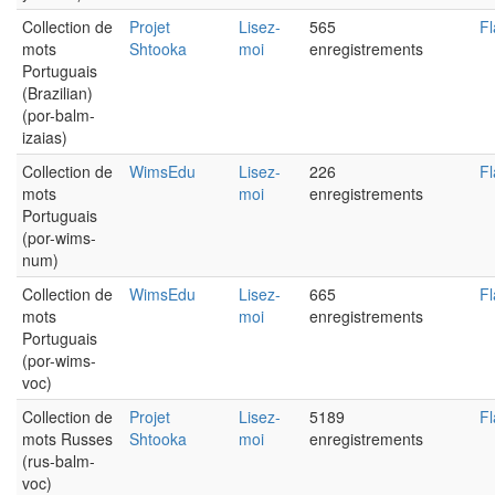
Collection de
Projet
Lisez-
565
Fl
mots
Shtooka
moi
enregistrements
Portuguais
(Brazilian)
(por-balm-
izaias)
Collection de
WimsEdu
Lisez-
226
Fl
mots
moi
enregistrements
Portuguais
(por-wims-
num)
Collection de
WimsEdu
Lisez-
665
Fl
mots
moi
enregistrements
Portuguais
(por-wims-
voc)
Collection de
Projet
Lisez-
5189
Fl
mots Russes
Shtooka
moi
enregistrements
(rus-balm-
voc)