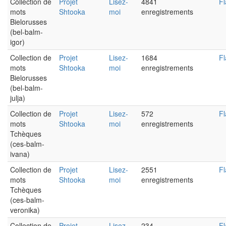
Collection de
Projet
Lisez-
4841
Fl
mots
Shtooka
moi
enregistrements
Bielorusses
(bel-balm-
igor)
Collection de
Projet
Lisez-
1684
Fl
mots
Shtooka
moi
enregistrements
Bielorusses
(bel-balm-
julja)
Collection de
Projet
Lisez-
572
Fl
mots
Shtooka
moi
enregistrements
Tchèques
(ces-balm-
ivana)
Collection de
Projet
Lisez-
2551
Fl
mots
Shtooka
moi
enregistrements
Tchèques
(ces-balm-
veronika)
Collection de
Projet
Lisez-
234
Fl