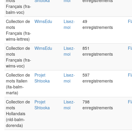
mots
Shtooka
moi
enregistrements
Français (fra-
balm-voc)
Collection de
WimsEdu
Lisez-
49
Fl
mots
moi
enregistrements
Français (fra-
wims-lettres)
Collection de
WimsEdu
Lisez-
851
Fl
mots
moi
enregistrements
Français (fra-
wims-voc)
Collection de
Projet
Lisez-
597
Fl
mots Italien
Shtooka
moi
enregistrements
(ita-balm-
marta)
Collection de
Projet
Lisez-
798
Fl
mots
Shtooka
moi
enregistrements
Hollandais
(nld-balm-
dorenda)