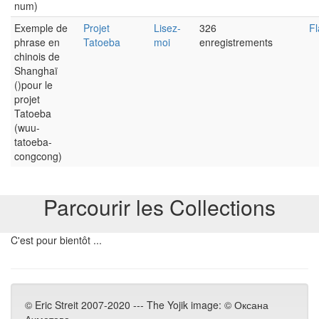
num)
Exemple de
Projet
Lisez-
326
Fl
phrase en
Tatoeba
moi
enregistrements
chinois de
Shanghaï
()pour le
projet
Tatoeba
(wuu-
tatoeba-
congcong)
Parcourir les Collections
C'est pour bientôt ...
© Eric Streit 2007-2020 --- The Yojik image: © Оксана