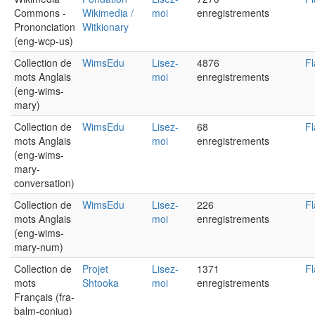
Commons -
Wikimedia /
moi
enregistrements
Prononciation
Witkionary
(eng-wcp-us)
Collection de
WimsEdu
Lisez-
4876
Fl
mots Anglais
moi
enregistrements
(eng-wims-
mary)
Collection de
WimsEdu
Lisez-
68
Fl
mots Anglais
moi
enregistrements
(eng-wims-
mary-
conversation)
Collection de
WimsEdu
Lisez-
226
Fl
mots Anglais
moi
enregistrements
(eng-wims-
mary-num)
Collection de
Projet
Lisez-
1371
Fl
mots
Shtooka
moi
enregistrements
Français (fra-
balm-conjug)