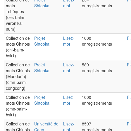
mots
Shtooka
moi
enregistrements
Tchèques
(ces-balm-
veronika-
num)
Collection de
Projet
Lisez-
1000
Fl
mots Chinois
Shtooka
moi
enregistrements
(chi-balm-
hsk1)
Collection de
Projet
Lisez-
589
Fl
mots Chinois
Shtooka
moi
enregistrements
(Mandarin)
(cmn-balm-
congcong)
Collection de
Projet
Lisez-
1000
Fl
mots Chinois
Shtooka
moi
enregistrements
(cmn-balm-
hsk1)
Collection de
Université de
Lisez-
8597
Fl
mots Chinois
Caen
moi
enregistrements