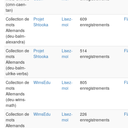
(cmn-caen-
tan)
Collection de
Projet
Lisez-
609
Fl
mots
Shtooka
moi
enregistrements
Allemands
(deu-balm-
alexandra)
Collection de
Projet
Lisez-
514
Fl
mots
Shtooka
moi
enregistrements
Allemands
(deu-balm-
ulrike-verbs)
Collection de
WimsEdu
Lisez-
805
Fl
mots
moi
enregistrements
Allemands
(deu-wims-
math)
Collection de
WimsEdu
Lisez-
226
Fl
mots
moi
enregistrements
Allemands