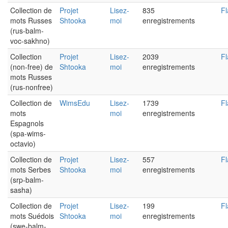
Collection de
Projet
Lisez-
835
Fl
mots Russes
Shtooka
moi
enregistrements
(rus-balm-
voc-sakhno)
Collection
Projet
Lisez-
2039
Fl
(non-free) de
Shtooka
moi
enregistrements
mots Russes
(rus-nonfree)
Collection de
WimsEdu
Lisez-
1739
Fl
mots
moi
enregistrements
Espagnols
(spa-wims-
octavio)
Collection de
Projet
Lisez-
557
Fl
mots Serbes
Shtooka
moi
enregistrements
(srp-balm-
sasha)
Collection de
Projet
Lisez-
199
Fl
mots Suédois
Shtooka
moi
enregistrements
(swe-balm-