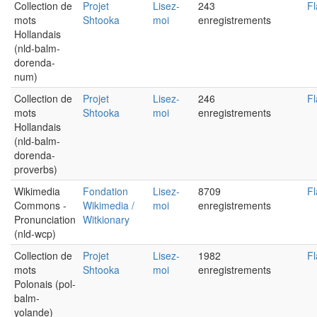
Collection de
Projet
Lisez-
243
Fl
mots
Shtooka
moi
enregistrements
Hollandais
(nld-balm-
dorenda-
num)
Collection de
Projet
Lisez-
246
Fl
mots
Shtooka
moi
enregistrements
Hollandais
(nld-balm-
dorenda-
proverbs)
Wikimedia
Fondation
Lisez-
8709
Fl
Commons -
Wikimedia /
moi
enregistrements
Pronunciation
Witkionary
(nld-wcp)
Collection de
Projet
Lisez-
1982
Fl
mots
Shtooka
moi
enregistrements
Polonais (pol-
balm-
yolande)