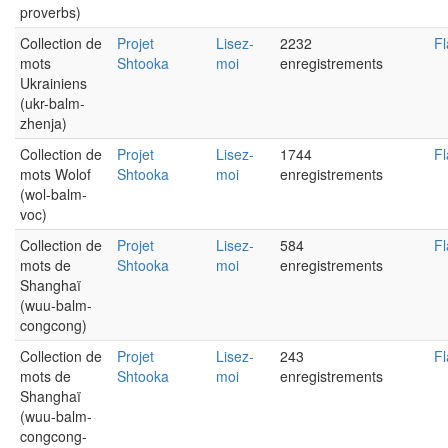
proverbs)
Collection de
Projet
Lisez-
2232
Fl
mots
Shtooka
moi
enregistrements
Ukrainiens
(ukr-balm-
zhenja)
Collection de
Projet
Lisez-
1744
Fl
mots Wolof
Shtooka
moi
enregistrements
(wol-balm-
voc)
Collection de
Projet
Lisez-
584
Fl
mots de
Shtooka
moi
enregistrements
Shanghaï
(wuu-balm-
congcong)
Collection de
Projet
Lisez-
243
Fl
mots de
Shtooka
moi
enregistrements
Shanghaï
(wuu-balm-
congcong-